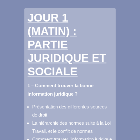
JOUR 1
(MATIN) :
PARTIE
JURIDIQUE
ET
SOCIALE
1 – Comment trouver la bonne
information juridique ?
Présentation des différentes sources
de droit
La hiérarchie des normes suite à la Loi
Travail, et le conflit de normes
Comment trouver l’information juridique