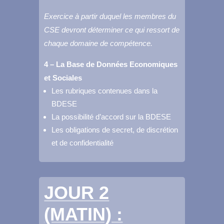
Exercice à partir duquel les membres du
CSE devront déterminer ce qui ressort de
chaque domaine de compétence.
4 – La Base de Données Economiques
et Sociales
Les rubriques contenues dans la
BDESE
La possibilité d’accord sur la BDESE
Les obligations de secret, de discrétion
et de confidentialité
JOUR 2
(MATIN) :