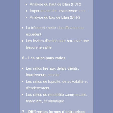
Analyse du haut de bilan (FDR)
Importances des investissements
Analyse du bas de bilan (BFR)
La trésorerie nette : insuffisance ou
excédent
Les leviers d’action pour retrouver une
trésorerie saine
6 – Les principaux ratios
Les ratios liés aux délais clients,
fournisseurs, stocks
Les ratios de liquidité, de solvabilité et
d’endettement
Les ratios de rentabilité commerciale,
financière, économique
7 – Différentes formes d’entreprises