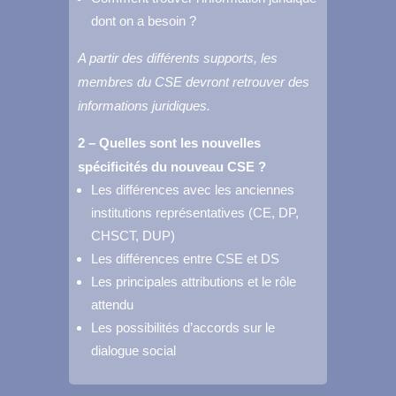
dont on a besoin ?
A partir des différents supports, les
membres du CSE devront retrouver des
informations juridiques.
2 – Quelles sont les nouvelles
spécificités du nouveau CSE ?
Les différences avec les anciennes
institutions représentatives (CE, DP,
CHSCT, DUP)
Les différences entre CSE et DS
Les principales attributions et le rôle
attendu
Les possibilités d’accords sur le
dialogue social