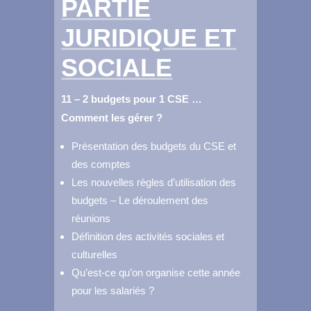
PARTIE
JURIDIQUE
ET
SOCIALE
11 – 2 budgets pour 1 CSE …
Comment les gérer ?
Présentation des budgets du CSE et
des comptes
Les nouvelles règles d’utilisation des
budgets – Le déroulement des
réunions
Définition des activités sociales et
culturelles
Qu’est-ce qu’on organise cette année
pour les salariés ?