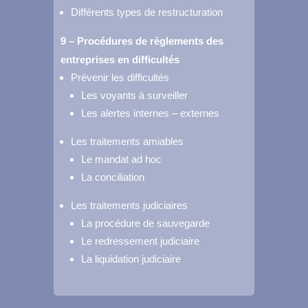
Différents types de restructuration
9 – Procédures de règlements des
entreprises en difficultés
Prévenir les difficultés
Les voyants à surveiller
Les alertes internes – externes
Les traitements amiables
Le mandat ad hoc
La conciliation
Les traitements judiciaires
La procédure de sauvegarde
Le redressement judiciaire
La liquidation judiciaire