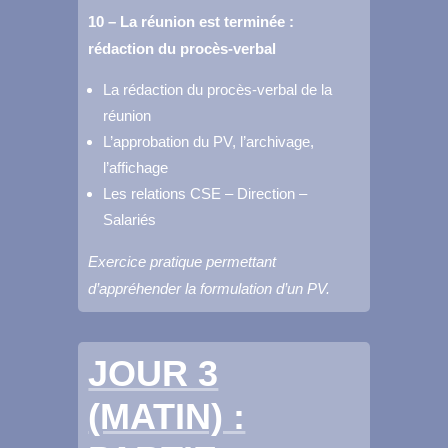
10 – La réunion est terminée :
rédaction du procès-verbal
La rédaction du procès-verbal de la
réunion
L’approbation du PV, l’archivage,
l’affichage
Les relations CSE – Direction –
Salariés
Exercice pratique permettant
d’appréhender la formulation d’un PV.
JOUR 3
(MATIN) :