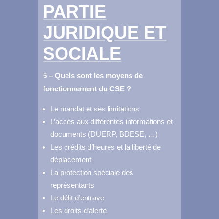
PARTIE
JURIDIQUE
ET
SOCIALE
5 – Quels sont les moyens de
fonctionnement du CSE ?
Le mandat et ses limitations
L’accès aux différentes informations et
documents (DUERP, BDESE, …)
Les crédits d’heures et la liberté de
déplacement
La protection spéciale des
représentants
Le délit d’entrave
Les droits d’alerte