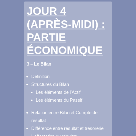
JOUR 4
(APRÈS-MIDI) :
PARTIE
ÉCONOMIQUE
3 – Le Bilan
Définition
Structures du Bilan
Les éléments de l’Actif
Les éléments du Passif
Relation entre Bilan et Compte de
résultat
Différence entre résultat et trésorerie