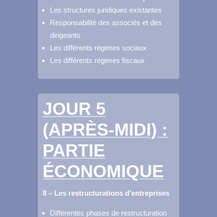
Les structures juridiques existantes
Responsabilité des associés et des
dirigeants
Les différents régimes sociaux
Les différents régimes fiscaux
JOUR 5
(APRÈS-MIDI) :
PARTIE
ÉCONOMIQUE
8 – Les restructurations d’entreprises
Différentes phases de restructuration