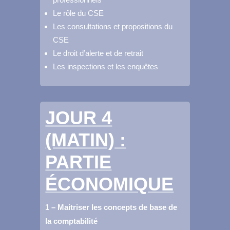
Le rôle du CSE
Les consultations et propositions du
CSE
Le droit d’alerte et de retrait
Les inspections et les enquêtes
JOUR 4
(MATIN) :
PARTIE
ÉCONOMIQUE
1 – Maitriser les concepts de base de
la comptabilité