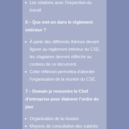
Les relations avec l’inspection du
travail
6 – Que met-on dans le règlement
intérieur ?
À partir des différents thèmes devant
figurer au règlement intérieur du CSE,
les stagiaires devront réfléchir au
contenu de ce document.
Cette réflexion permettra d’aborder
l’organisation de la réunion du CSE.
7 – Demain je rencontre le Chef
d’entreprise pour élaborer l’ordre du
jour
Organisation de la réunion
Moyens de consultation des salariés