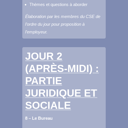
Thèmes et questions à aborder
Élaboration par les membres du CSE de
l’ordre du jour pour proposition à
l’employeur.
JOUR 2
(APRÈS-MIDI) :
PARTIE
JURIDIQUE
ET
SOCIALE
8 – Le Bureau