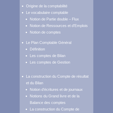
Origine de la comptabilité
Le vocabulaire comptable
Notion de Partie double – Flux
Notion de Ressources et d’Emplois
Notion de comptes
Le Plan Comptable Général
Définition
Les comptes de Bilan
Les comptes de Gestion
La construction du Compte de résultat
et du Bilan
Notion d’écritures et de journaux
Notions du Grand livre et de la
Balance des comptes
La construction du Compte de