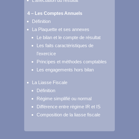
L’affectation du résultat
4 – Les Comptes Annuels
Définition
La Plaquette et ses annexes
Le bilan et le compte de résultat
Les faits caractéristiques de
l’exercice
Principes et méthodes comptables
Les engagements hors bilan
La Liasse Fiscale
Définition
Régime simplifié ou normal
Différence entre régime IR et IS
Composition de la liasse fiscale