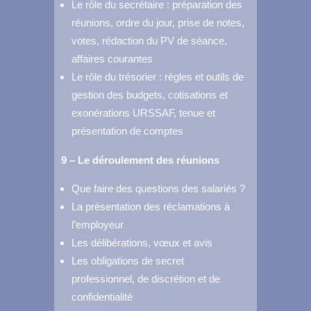
Le rôle du secrétaire : préparation des
réunions, ordre du jour, prise de notes,
votes, rédaction du PV de séance,
affaires courantes
Le rôle du trésorier : règles et outils de
gestion des budgets, cotisations et
exonérations URSSAF, tenue et
présentation de comptes
9 – Le déroulement des réunions
Que faire des questions des salariés ?
La présentation des réclamations à
l’employeur
Les délibérations, vœux et avis
Les obligations de secret
professionnel, de discrétion et de
confidentialité