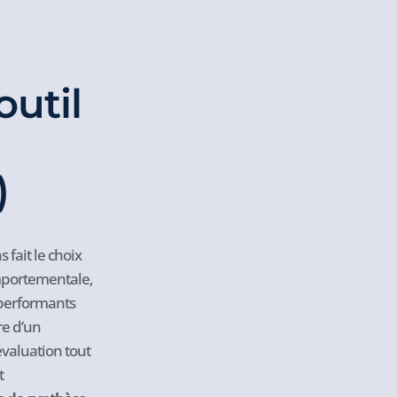
outil
)
fait le choix
omportementale,
 performants
re d’un
évaluation tout
t