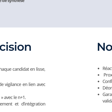
e de synthèse
cision
No
Réact
haque candidat en lisse,
Prox
Confi
e vigilance en lien avec
Déon
Gara
» avec le n+1.
valid
ment et d’intégration