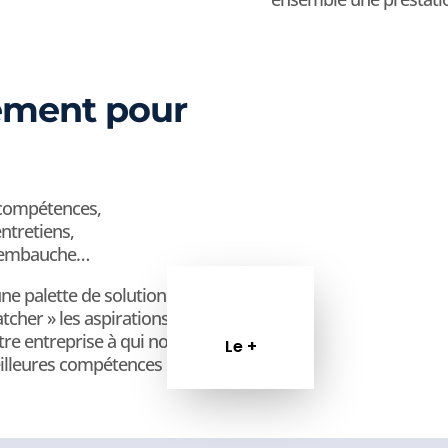
ment pour
 compétences,
ntretiens,
ès embauche…
e palette de solutions
tcher » les aspirations
otre entreprise à qui nous
Le +
eilleures compétences