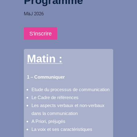
Programme
MàJ 2026
S'inscrire
Matin :
1 – Communiquer
Etude du processus de communication
Le Cadre de références
Les aspects verbaux et non-verbaux
dans la communication
A Priori, préjugés
La voix et ses caractéristiques