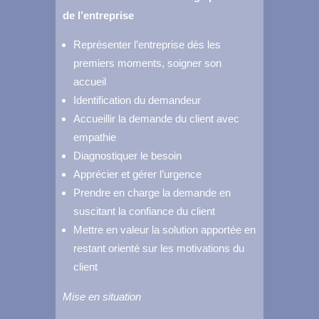
de l’entreprise
Représenter l’entreprise dès les
premiers moments, soigner son
accueil
Identification du demandeur
Accueillir la demande du client avec
empathie
Diagnostiquer le besoin
Apprécier et gérer l’urgence
Prendre en charge la demande en
suscitant la confiance du client
Mettre en valeur la solution apportée en
restant orienté sur les motivations du
client
Mise en situation