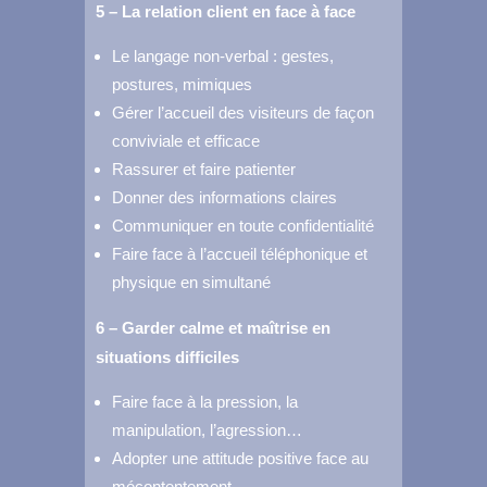
5 – La relation client en face à face
Le langage non-verbal : gestes,
postures, mimiques
Gérer l’accueil des visiteurs de façon
conviviale et efficace
Rassurer et faire patienter
Donner des informations claires
Communiquer en toute confidentialité
Faire face à l’accueil téléphonique et
physique en simultané
6 – Garder calme et maîtrise en
situations difficiles
Faire face à la pression, la
manipulation, l’agression…
Adopter une attitude positive face au
mécontentement