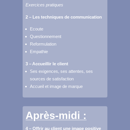
Exercices pratiques
2 – Les techniques de communication
Ecoute
Questionnement
Reformulation
Empathie
3 – Accueillir le client
Ses exigences, ses attentes, ses
sources de satisfaction
Accueil et image de marque
Après-midi :
4 – Offrir au client une image positive