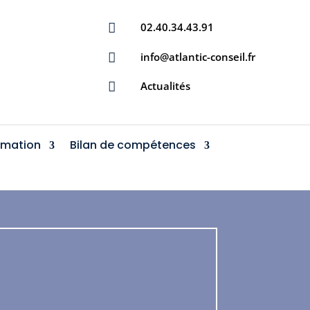
02.40.34.43.91

info@atlantic-conseil.fr

Actualités

rmation
Bilan de compétences
F